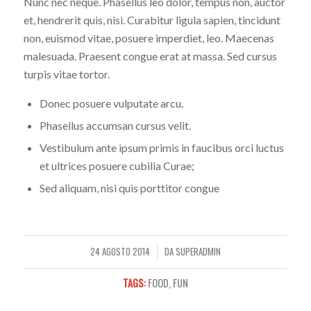
Nunc nec neque. Phasellus leo dolor, tempus non, auctor
et, hendrerit quis, nisi. Curabitur ligula sapien, tincidunt
non, euismod vitae, posuere imperdiet, leo. Maecenas
malesuada. Praesent congue erat at massa. Sed cursus
turpis vitae tortor.
Donec posuere vulputate arcu.
Phasellus accumsan cursus velit.
Vestibulum ante ipsum primis in faucibus orci luctus
et ultrices posuere cubilia Curae;
Sed aliquam, nisi quis porttitor congue
24 AGOSTO 2014
DA
SUPERADMIN
/
TAGS:
FOOD
,
FUN