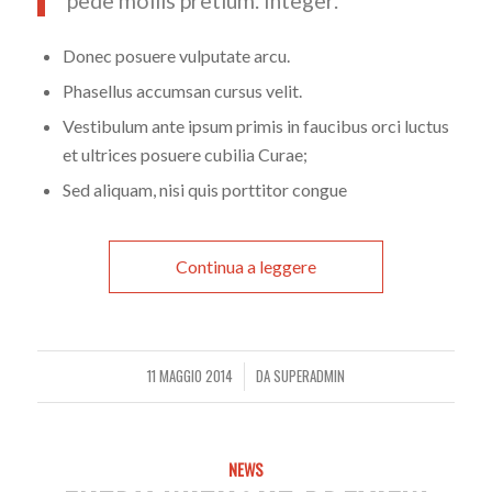
pede mollis pretium. Integer.
Donec posuere vulputate arcu.
Phasellus accumsan cursus velit.
Vestibulum ante ipsum primis in faucibus orci luctus
et ultrices posuere cubilia Curae;
Sed aliquam, nisi quis porttitor congue
Continua a leggere
11 MAGGIO 2014
DA
SUPERADMIN
/
NEWS