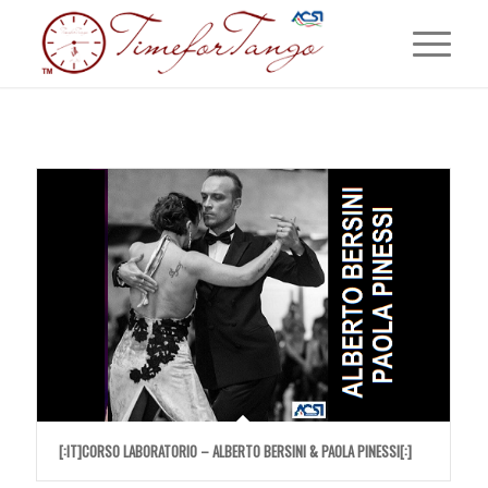
[:IT]CORSO LABORATORIO – ALBERTO BERSINI & PAOLA PINESSI[:]